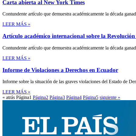
Carta abierta al New York Times
Contundente artículo que demuestra académicamente la década ganada
LEER MÁS »
Artículo académico internacional sobre la Revolució
Contundente artículo que demuestra académicamente la década ganada
LEER MÁS »
Informe de Violaciones a Derechos en Ecuador
Informe sobre la situación de las graves violaciones del Estado de 
LEER MÁS »
« atrás
Página
1
Página
2
Página
3
Página
4
Página
5
siguiente »