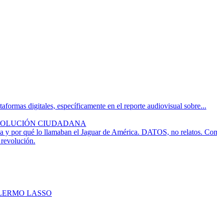
formas digitales, específicamente en el reporte audiovisual sobre...
VOLUCIÓN CIUDADANA
 y por qué lo llamaban el Jaguar de América. DATOS, no relatos. Com
 revolución.
LLERMO LASSO