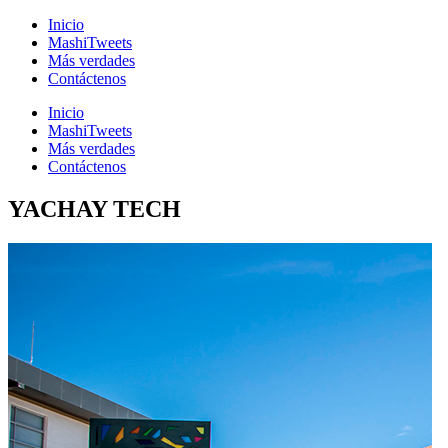
Inicio
MashiTweets
Más verdades
Contáctenos
Inicio
MashiTweets
Más verdades
Contáctenos
YACHAY TECH