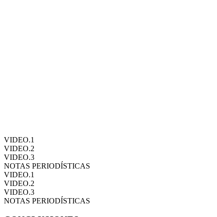
para terminarlos. Luego de dos años en obra negra evidentemente hubo
cumplir con las exigencias de las nuevas autoridades académicas de 
En abril de 2017 al recibir la autorización para reiniciar obras fue nec
a las instituciones usuarias lo antes posible. Fruto de ello se realizó 
Es falso que los edificios de transferencia tecnológica TT1 y TT2 te
razón de que varias empresas como IT Empresarial (grupo Farmaenlace)
Talento Humano (ex IECE) e IBM necesitaban un espacio en Yachay par
Además, según los análisis de la consultoría, las denominadas deflexio
diseñado. Sin embargo, el edificio TT1, que igualmente es usado en una
se pueda instalar equipos pesados para investigación.
¡Yachay no es un elefante blanco, es una obra fundamental para el des
VIDEO.1
VIDEO.2
VIDEO.3
NOTAS PERIODÍSTICAS
VIDEO.1
VIDEO.2
VIDEO.3
NOTAS PERIODÍSTICAS