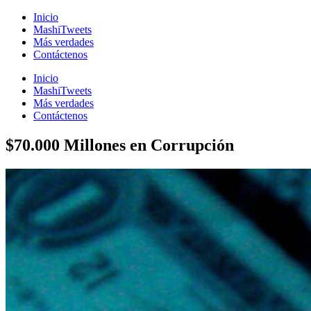
Inicio
MashiTweets
Más verdades
Contáctenos
Inicio
MashiTweets
Más verdades
Contáctenos
$70.000 Millones en Corrupción