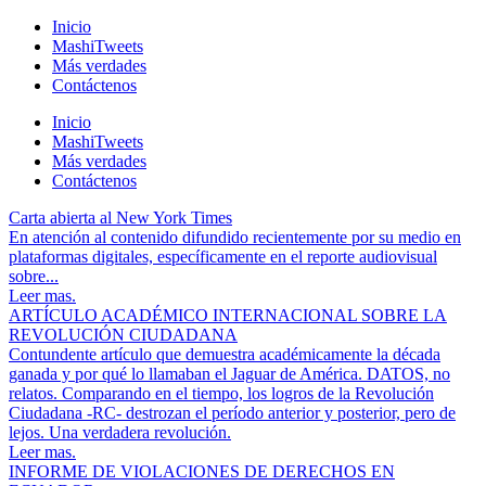
Inicio
MashiTweets
Más verdades
Contáctenos
Inicio
MashiTweets
Más verdades
Contáctenos
Carta abierta al New York Times
En atención al contenido difundido recientemente por su medio en
plataformas digitales, específicamente en el reporte audiovisual
sobre...
Leer mas.
ARTÍCULO ACADÉMICO INTERNACIONAL SOBRE LA
REVOLUCIÓN CIUDADANA
Contundente artículo que demuestra académicamente la década
ganada y por qué lo llamaban el Jaguar de América. DATOS, no
relatos. Comparando en el tiempo, los logros de la Revolución
Ciudadana -RC- destrozan el período anterior y posterior, pero de
lejos. Una verdadera revolución.
Leer mas.
INFORME DE VIOLACIONES DE DERECHOS EN